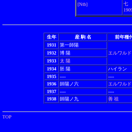
七
[Ntb]
190
生年
産 駒 名
前年種
1931
第一師陽
1932
博 陽
エルワルド
1933
太 陽
1934
胚 陽
ハイラン
1935
----
----
1936
師陽
ノ
六
エルワルド
1937
----
----
1938
師陽
ノ
九
善 祖
TOP