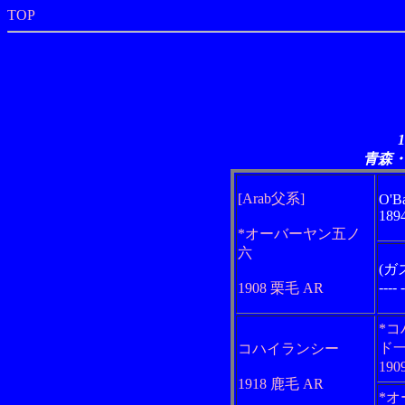
TOP
青森
[Arab父系]
O'B
1894
*オーバーヤン五ノ
六
(ガ
----
1908 栗毛 AR
*
ド
コハイランシー
190
1918 鹿毛 AR
*