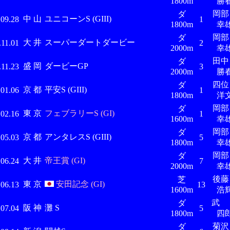
1800m
勝
岡
ダ
中 山
ユニコーンS (GIII)
.09.28
1
1800m
幸
岡
ダ
大 井
スーパーダートダービー
.11.01
2
2000m
幸
田
ダ
盛 岡
ダービーGP
.11.23
3
2000m
勝
四
ダ
京 都
平安S (GIII)
.01.06
1
1800m
洋
岡
ダ
東 京
フェブラリーS (GI)
.02.16
1
1600m
幸
岡
ダ
京 都
アンタレスS (GIII)
.05.03
5
1800m
幸
岡
ダ
大 井
帝王賞 (GI)
.06.24
7
2000m
幸
後
芝
東 京
安田記念 (GI)
.06.13
13
1600m
浩
武 
ダ
阪 神
灘 S
.07.04
5
1800m
四
菊
ダ