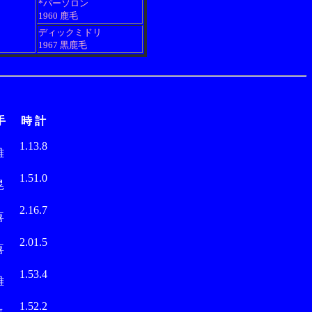
*パーソロン
1960 鹿毛
ディックミドリ
1967 黒鹿毛
手
時 計
部
1.13.8
雄
林
1.51.0
晃
本
2.16.7
喜
本
2.01.5
喜
部
1.53.4
雄
中
1.52.2