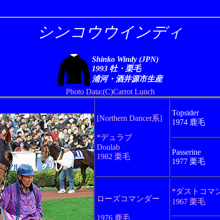
シンコウウインディ
Shinko Windy (JPN)
1993 牡・栗毛
浦河・酒井源市生産
Photo Data:(C)Carrot Lunch
Topsider
[Northern Dancer系]
1974 鹿毛
*デュラブ
Doulab
Passerine
1982 栗毛
1977 栗毛
*ダストコマ
ローズコマンダー
1967 栗毛
1976 鹿毛