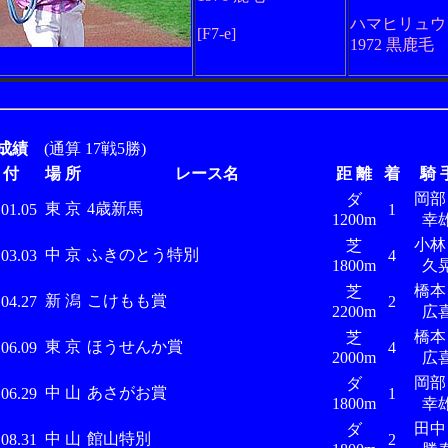
ハマヒリュウ
[F7-e]
1972 黒鹿毛
成績
(通算 17戦5勝)
 付
場 所
レース名
距 離
着
騎 
岡
ダ
東 京
4歳新馬
.01.05
1
1200m
幸
小
芝
中 京
ふきのとう特別
.03.03
4
1800m
久
橋
芝
新 潟
こけもも賞
.04.27
2
2200m
広
橋
芝
東 京
ほうせんか賞
.06.09
4
2000m
広
岡
ダ
中 山
あさがお賞
.06.29
1
1800m
幸
田
ダ
中 山
館山特別
.08.31
2