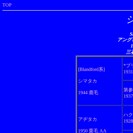
TOP
S
アングロ
三
*プ
[Blandford系]
193
シマタカ
第参
1944 鹿毛
193
ハク
アヂタカ
192
1950 栗毛 AA