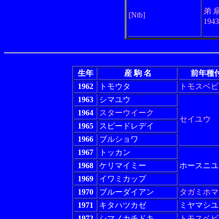
弟 
[Ntb]
194
生年
産 駒 名
前年種
1962
トモウタ
トモスベビ
1963
シマユウ
1964
スターウイーク
セイユウ
1965
スピードレデイ
1966
ブルショワ
1967
トッカン
1968
ケリマイミー
ホースニユ
1969
イワミカップ
1970
ブルーダイアン
タガミホマ
1971
キタハツカゼ
ミヤマシユ
1972
シマノカチドキ
トモスベビ