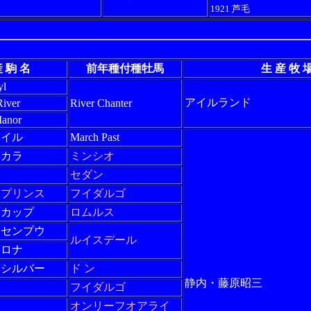
1921 芦毛
 駒 名
前年種付種牡馬
生 産 牧 
yl
アイルランド
River
River Chanter
Manor
ベイル
March Past
タカラ
ミンシオ
セダン
イプリンス
フイダルゴ
スカップ
ロムルス
イセンプウ
ルイスデール
ャロナ
イシルバー
ド ン
静内・藤原昭三
フイダルゴ
オンリーフオアライ