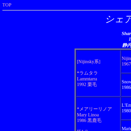
TOP
シェ
Shar
静
Niji
[Nijinsky系]
196
*ラムタラ
Lammtarra
Snow
1992 栗毛
198
L'Em
*メアリーリノア
198
Mary Linoa
1986 黒鹿毛
Mari