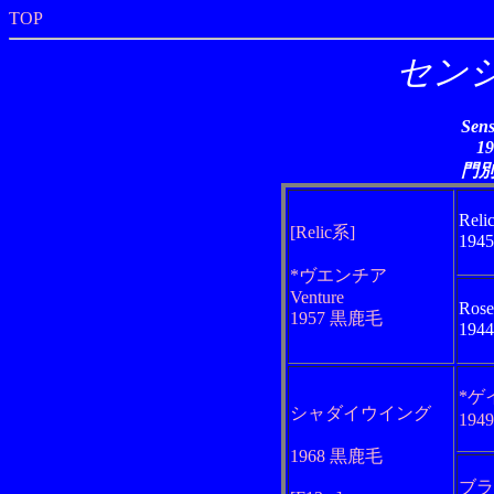
TOP
セン
Sen
1
門
Reli
[Relic系]
194
*ヴエンチア
Venture
Rose
1957 黒鹿毛
194
*ゲ
シャダイウイング
194
1968 黒鹿毛
ブラ