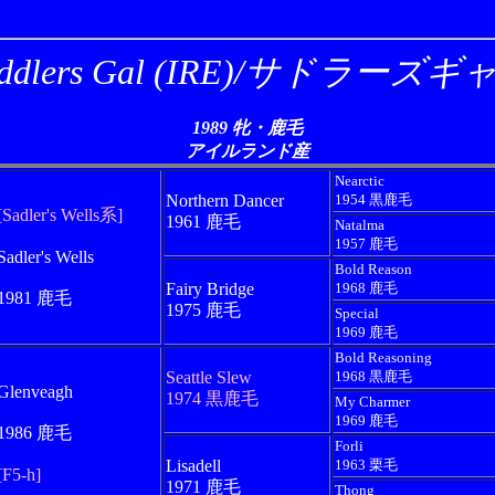
addlers Gal (IRE)/サドラーズギ
1989 牝・鹿毛
アイルランド産
Nearctic
Northern Dancer
1954 黒鹿毛
[Sadler's Wells系]
1961 鹿毛
Natalma
1957 鹿毛
Sadler's Wells
Bold Reason
Fairy Bridge
1968 鹿毛
1981 鹿毛
1975 鹿毛
Special
1969 鹿毛
Bold Reasoning
Seattle Slew
1968 黒鹿毛
Glenveagh
1974 黒鹿毛
My Charmer
1969 鹿毛
1986 鹿毛
Forli
Lisadell
1963 栗毛
[F5-h]
1971 鹿毛
Thong