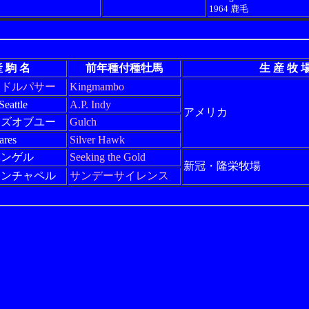
1964 鹿毛
 駒 名
前年種付種牡馬
生 産 牧 
ンドルパサー
Kingmambo
Seattle
A.P. Indy
アメリカ
ーズオブユー
Gulch
ares
Silver Hawk
ベンゲル
Seeking the Gold
新冠・隆栄牧場
ィンチャペル
サンデーサイレンス