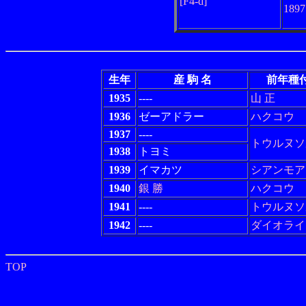
[F4-d]
189
生年
産 駒 名
前年種
1935
----
山 正
1936
ゼーアドラー
ハクコウ
1937
----
トウルヌソ
1938
トヨミ
1939
イマカツ
シアンモア
1940
銀 勝
ハクコウ
1941
----
トウルヌソ
1942
----
ダイオライ
TOP