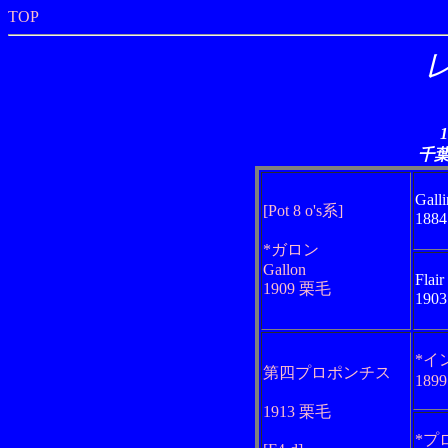
TOP
千
Galli
[Pot 8 o's系]
188
*ガロン
Gallon
Flair
1909 栗毛
190
*イ
第四プロポンチス
189
1913 栗毛
*プ