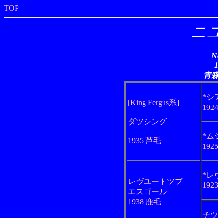
TOP
ニ
N
青
*シ
[King Fergus系]
192
ダツシング
*ム
1935 芦毛
192
*レ
レヴユートツプ
192
エスゴール
1938 鹿毛
チツ