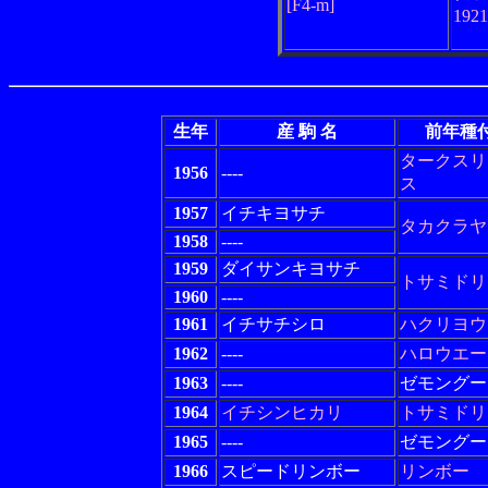
[F4-m]
192
生年
産 駒 名
前年種
タークスリ
1956
----
ス
1957
イチキヨサチ
タカクラヤ
1958
----
1959
ダイサンキヨサチ
トサミドリ
1960
----
1961
イチサチシロ
ハクリヨウ
1962
----
ハロウエー
1963
----
ゼモングー
1964
イチシンヒカリ
トサミドリ
1965
----
ゼモングー
1966
スピードリンボー
リンボー