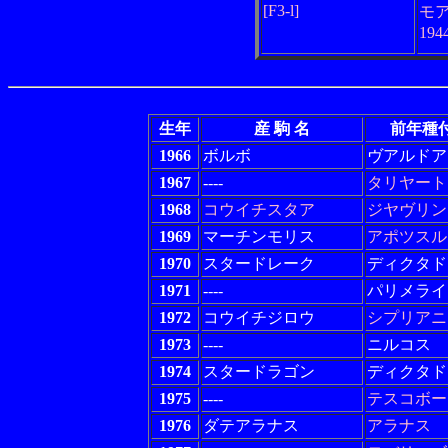
[F3-l]
モ
19
生年
産 駒 名
前年種
1966
ボルボ
ヴアルドア
1967
----
タリヤート
1968
コウイチスタア
ジヤヴリン
1969
マーチンモリス
アポツスル
1970
スタードレーク
ディクタド
1971
----
パリメライ
1972
コウイチジロウ
シプリアニ
1973
----
ニルコス
1974
スタードラゴン
ディクタド
1975
----
テスコボー
1976
ダテアラナス
アラナス