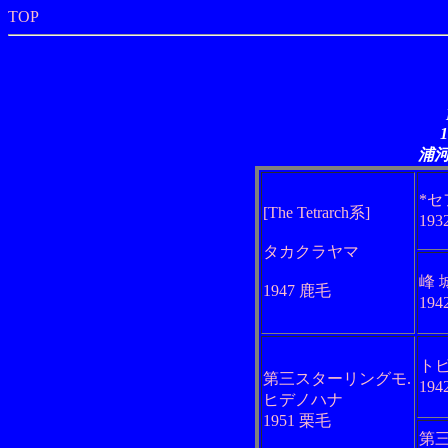
TOP
浦
*セ
[The Tetrarch系]
19
タカクラヤマ
峰 
1947 鹿毛
19
ト
第三スターリングモ.
19
ヒデノハナ
1951 栗毛
第