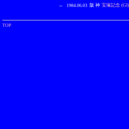
阪 神
宝塚記念 (GI)
--
1984.06.03
TOP