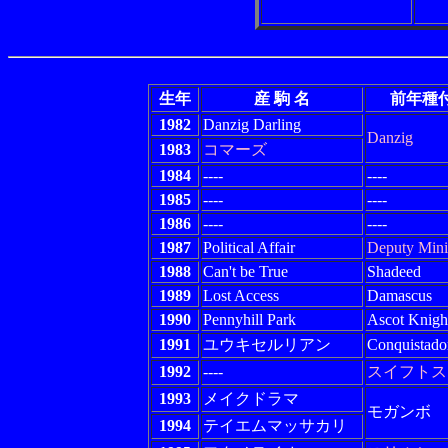
生年
産 駒 名
前年種
1982
Danzig Darling
Danzig
1983
コマーズ
1984
----
----
1985
----
----
1986
----
----
1987
Political Affair
Deputy Mini
1988
Can't be True
Shadeed
1989
Lost Access
Damascus
1990
Pennyhill Park
Ascot Knigh
1991
ユウキセルリアン
Conquistado
1992
----
スイフトス
1993
メイクドラマ
モガンボ
1994
テイエムマッサカリ