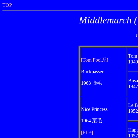
TOP
Middlemar
Tom 
[Tom Fool系]
194
Buckpasser
Busa
1963 鹿毛
194
Le B
Nice Princess
195
1964 栗毛
Happ
[F1-e]
195