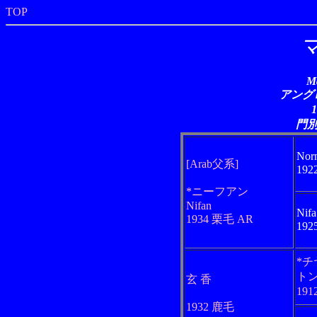
TOP
M
アングロ
門
Nor
[Arab父系]
192
*ニーフアン
Nifan
Nifa
1934 栗毛 AR
192
*
ト
玄 香
19
1932 鹿毛