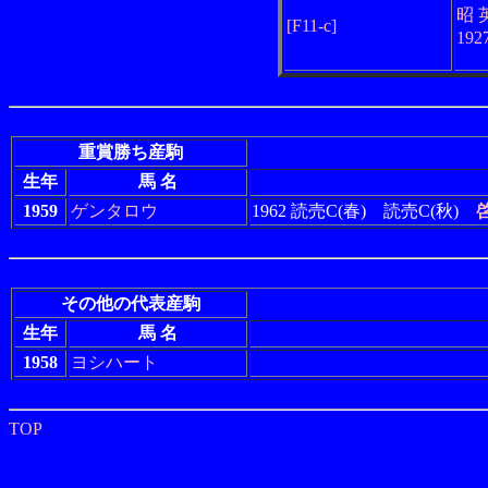
昭 
[F11-c]
19
重賞勝ち産駒
生年
馬 名
1959
ゲンタロウ
1962 読売C(春) 読売C(秋)
その他の代表産駒
生年
馬 名
1958
ヨシハート
TOP