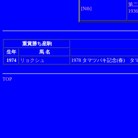
第二
[Ntb]
193
重賞勝ち産駒
生年
馬 名
1974
リョクシュ
1978 タマツバキ記念(春) 
TOP