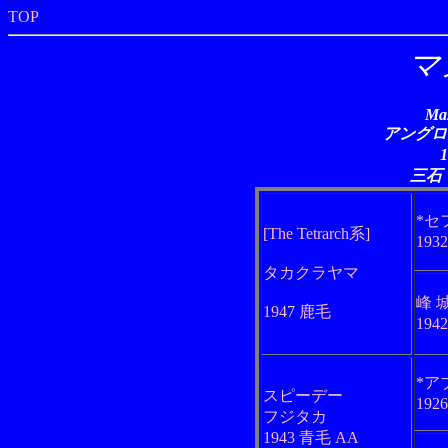
TOP
マ
Ma
アングロアラ
三石
*セ
[The Tetrarch系]
193
タカクラヤマ
峰 
1947 鹿毛
194
*ア
スピーデー
192
フジタカ
1943 青毛 AA