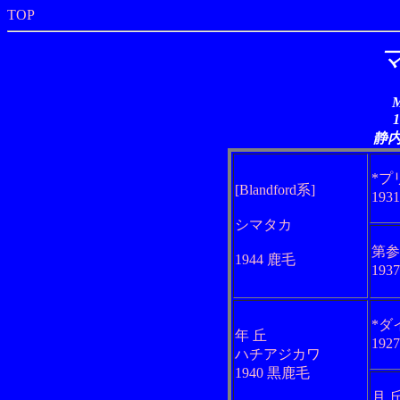
TOP
M
静
*プ
[Blandford系]
193
シマタカ
第参
1944 鹿毛
193
*ダ
年 丘
192
ハチアジカワ
1940 黒鹿毛
月 