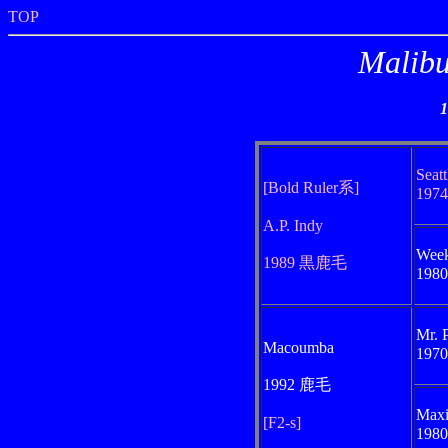
TOP
Malib
Seat
[Bold Ruler系]
197
A.P. Indy
Week
1989 黒鹿毛
198
Mr. 
Macoumba
197
1992 鹿毛
Max
[F2-s]
198