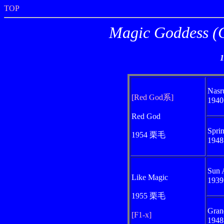
TOP
Magic Godde
Nasr
[Red God系]
194
Red God
Spri
1954 栗毛
194
Sun 
Like Magic
193
1955 栗毛
Gran
[F1-x]
194