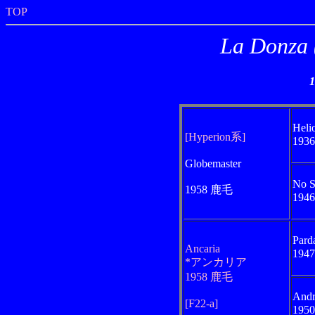
TOP
La Donz
Heli
[Hyperion系]
193
Globemaster
No S
1958 鹿毛
194
Pard
Ancaria
194
*アンカリア
1958 鹿毛
And
[F22-a]
195