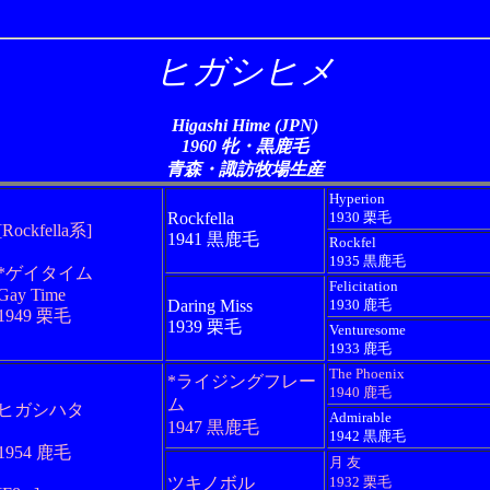
ヒガシヒメ
Higashi Hime (JPN)
1960 牝・黒鹿毛
青森・諏訪牧場生産
Hyperion
Rockfella
1930 栗毛
[Rockfella系]
1941 黒鹿毛
Rockfel
1935 黒鹿毛
*ゲイタイム
Felicitation
Gay Time
Daring Miss
1930 鹿毛
1949 栗毛
1939 栗毛
Venturesome
1933 鹿毛
The Phoenix
*ライジングフレー
1940 鹿毛
ム
ヒガシハタ
Admirable
1947 黒鹿毛
1942 黒鹿毛
1954 鹿毛
月 友
ツキノボル
1932 栗毛