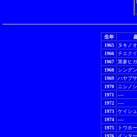
生年
産
1965
タキノ
1966
チエク
1967
第参ヒ
1968
シング
1969
ハヤブ
1970
ニシノ
1971
----
1972
----
1973
ケイシ
1974
----
1975
トウホ
1976
インタ