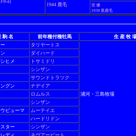
[F8-a]
1944 鹿毛
安 優
1939 黒鹿毛
 駒 名
前年種付種牡馬
生 産 牧 
オー
タリヤートス
イン
ダイハード
ガシヒメ
トサミドリ
ン
シンザン
サ
サウンドトラツク
シングン
ナデイア
ロムルス
浦河・三島牧場
シンザン
ュウピューマ
ムーテイエ
ハードリドン
ースター
シンザン
ーレディ
ネヴアービート