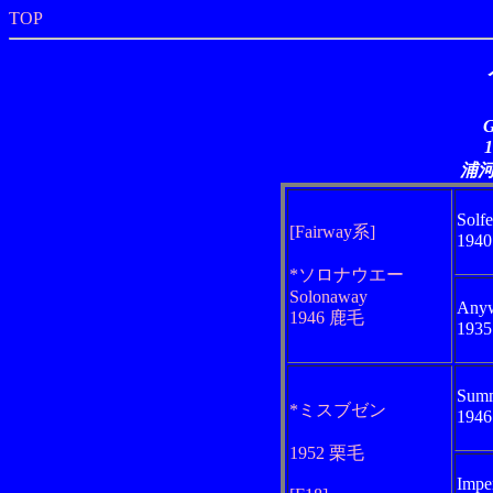
TOP
G
浦
Solfe
[Fairway系]
194
*ソロナウエー
Solonaway
Any
1946 鹿毛
193
Summ
*ミスブゼン
194
1952 栗毛
Impe