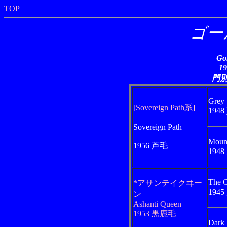
TOP
ゴー
Go
1
門
Grey 
[Sovereign Path系]
194
Sovereign Path
Mount
1956 芦毛
194
The C
*アサンテイクヰー
194
ン
Ashanti Queen
1953 黒鹿毛
Dark