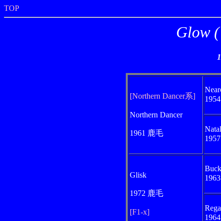
TOP
Glow
Near
[Northern Dancer系]
195
Northern Dancer
Nata
1961 鹿毛
195
Buck
Glisk
196
1972 鹿毛
Rega
[F1-x]
196