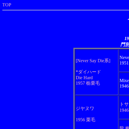
TOP
1
門
Neve
[Never Say Die系]
195
*ダイハード
Die Hard
Mixe
1957 栃栗毛
194
トサ
ジヤヌワ
194
1956 栗毛
龍 