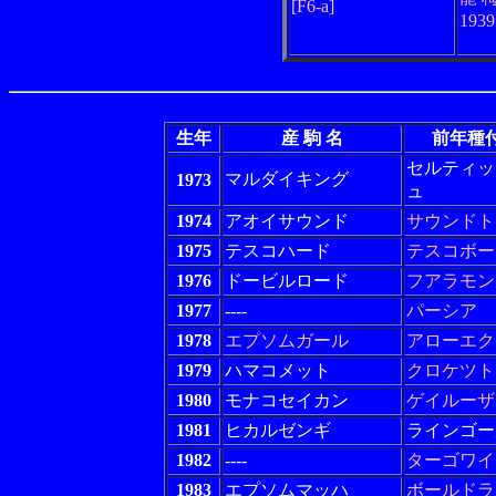
[F6-a]
193
生年
産 駒 名
前年種
セルティッ
マルダイキング
1973
ュ
1974
アオイサウンド
サウンドト
1975
テスコハード
テスコボー
1976
ドービルロード
フアラモン
1977
----
パーシア
1978
エプソムガール
アローエク
1979
ハマコメット
クロケツト
1980
モナコセイカン
ゲイルーザ
1981
ヒカルゼンギ
ラインゴー
1982
----
ターゴワイ
1983
エプソムマッハ
ボールドラ