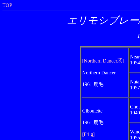
TOP
エリモシブレー/Erim
Near
[Northern Dancer系]
195
Northern Dancer
Nata
1961 鹿毛
195
Cho
Ciboulette
194
1961 鹿毛
Wind
[F4-g]
195