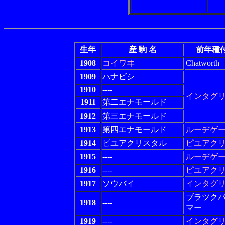
生年
産 駒 名
前年種
1908
コイワヰ
Chatworth
1909
ハナビシ
1910
----
インタグ
1911
第二エナモールド
1912
第三エナモールド
1913
第四エナモールド
ルーヂゲ
1914
ピユアクリスタル
ピユアク
1915
----
ルーヂゲ
1916
----
ピユアク
1917
ソウバイ
インタグ
ブラツク
1918
----
マー
1919
----
インタグ