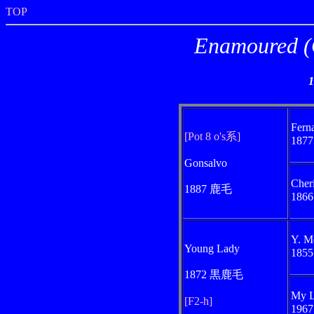
TOP
Enamoure
Fern
[Pot 8 o's系]
187
Gonsalvo
Cher
1887 鹿毛
186
Y. M
Young Lady
185
1872 黒鹿毛
My 
[F2-h]
196