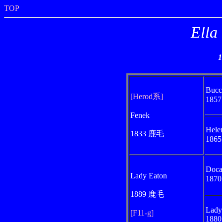
TOP
Ell
Bucc
[Herod系]
185
Fenek
Hele
1833 鹿毛
186
Doca
Lady Eaton
187
1889 鹿毛
Lady
[F11-g]
1880 