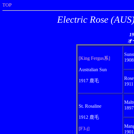
TOP
Electric Ros
1
オ
Suns
[King Fergus系]
190
Australian Sun
Rose
1917 鹿毛
191
Malt
St. Rosaline
189
1912 鹿毛
Mang
[F3-j]
190