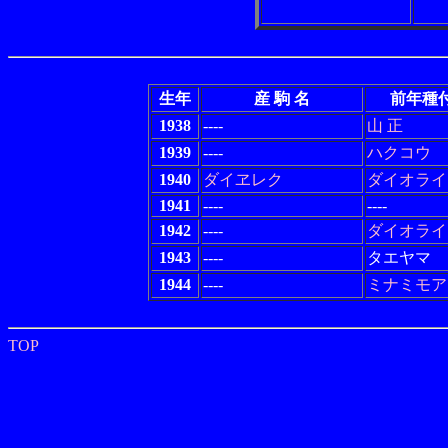
生年
産 駒 名
前年種
1938
----
山 正
1939
----
ハクコウ
1940
ダイヱレク
ダイオライ
1941
----
----
1942
----
ダイオライ
1943
----
タエヤマ
1944
----
ミナミモア
TOP