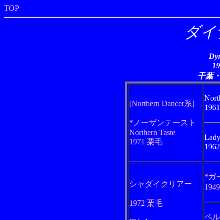
TOP
ダイ
Dyn
1
千葉
Nort
[Northern Dancer系]
196
*ノーザンテースト
Northern Taste
Lady
1971 栗毛
196
*ガ
シャダイクリアー
194
1972 栗毛
ペル