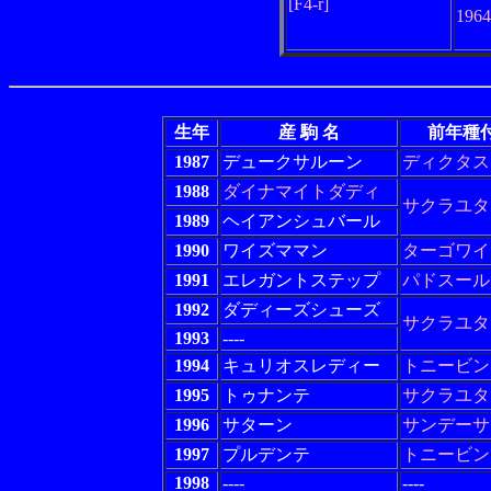
[F4-r]
196
生年
産 駒 名
前年種
1987
デュークサルーン
ディクタス
1988
ダイナマイトダディ
サクラユタ
1989
ヘイアンシュバール
1990
ワイズママン
ターゴワイ
1991
エレガントステップ
パドスール
1992
ダディーズシューズ
サクラユタ
1993
----
1994
キュリオスレディー
トニービン
1995
トゥナンテ
サクラユタ
1996
サターン
サンデーサ
1997
プルデンテ
トニービン
1998
----
----