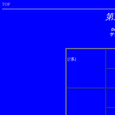
TOP
第
D
サ
[?系]