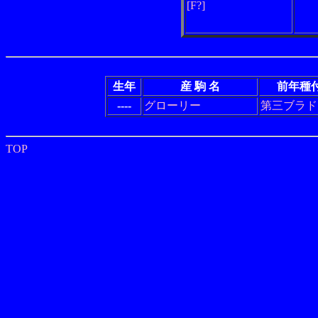
[F?]
生年
産 駒 名
前年種
----
グローリー
第三ブラド
TOP