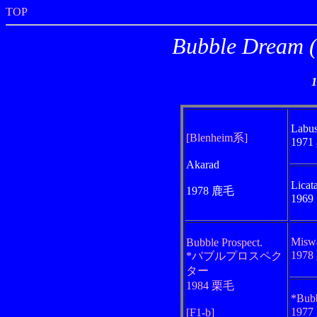
TOP
Bubble Dre
Labu
[Blenheim系]
197
Akarad
Licat
1978 鹿毛
196
Misw
Bubble Prospect.
197
*バブルプロスペク
ター
1984 栗毛
*Bub
197
[F1-b]