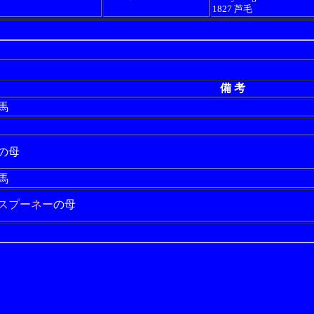
1827 芦毛
備 考
馬
の母
馬
スプーネー
の母