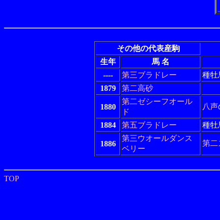
その他の代表産駒
生年
馬 名
----
第三ブラドレー
種牡
1879
第二高砂
第二ゼシーフオール
八声
1880
ド
1884
第五ブラドレー
種牡
第三ウオールダンス
第二
1886
ベリー
TOP