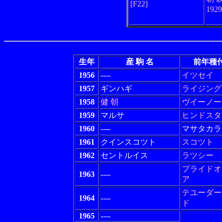
[F22]
192
生年
産 駒 名
前年種
1956
----
イツセイ
1957
ギンハギ
ライジング
1958
健 朝
ヴイーノー
1959
マルサ
ヒンドスタ
1960
----
マサタカラ
1961
クインスコツト
スコツト
1962
セントルイス
ラツシー
プライドオ
1963
----
ア
テユーダー
1964
----
ド
1965
----