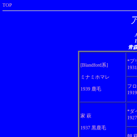
TOP
青
*プ
[Blandford系]
193
ミナミホマレ
フロ
1939 鹿毛
191
*ダ
家 萩
192
1937 黒鹿毛
朝 