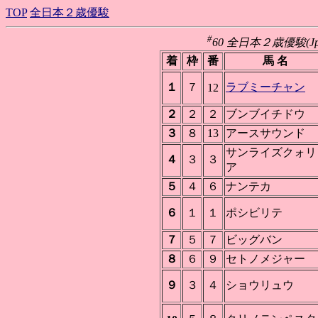
TOP
全日本２歳優駿
#
60 全日本２歳優駿(JpnI
着
枠
番
馬 名
１
７
ラブミーチャン
12
２
２
２
ブンブイチドウ
３
８
13
アースサウンド
サンライズクォリ
４
３
３
ア
５
４
６
ナンテカ
６
１
１
ポシビリテ
７
５
７
ビッグバン
８
６
９
セトノメジャー
９
３
４
ショウリュウ