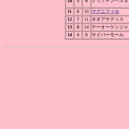
５
８
クリノテンペスタ
10
11
６
10
マグニフィカ
12
７
11
ネオアサティス
13
８
14
テーオーケンジャ
14
４
５
サイバーモール