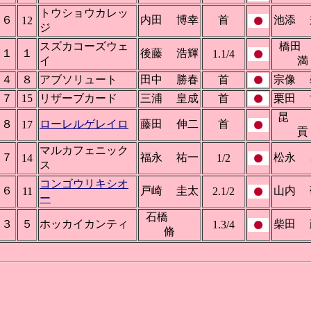
トウショウカレッ
６
内田 博幸
首
池添 
12
ジ
スズカコーズウェ
橋
１
１
後藤 浩輝
1.1/4
イ
満
４
８
アブソリュート
田中 勝春
首
宗像 
７
15
リザーブカード
三浦 皇成
首
栗田 
８
ローレルゲレイロ
藤田 伸二
首
17
貢
マルカフェニック
７
福永 祐一
松永 
14
1/2
ス
コンゴウリキシオ
６
戸崎 圭太
山内 
11
2.1/2
ー
石橋
３
５
ホッカイカンティ
柴田 
1.3/4
脩