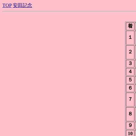
TOP
安田記念
着
１
２
３
４
５
６
７
８
９
10