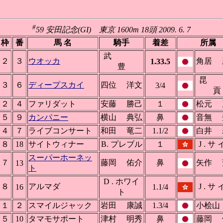
#
59 安田記念(GI) 東京 1600m 18頭 2009. 6. 7
枠
番
馬 名
騎手
着差
所属
武
２
３
ウオッカ
角居 
1.33.5
豊
３
６
ディープスカイ
四位 洋文
3/4
貢
２
４
ファリダット
安藤 勝己
１
松元 
５
９
カンパニー
横山 典弘
鼻
音無 
４
７
ライブコンサート
和田 竜二
1.1/2
白井 
８
18
サイトウィナー
B. プレブル
１
J . サ
スーパーホーネッ
７
藤岡 佑介
鼻
矢作 
13
ト
D . ホワイ
８
アルマダ
J . サ
16
1.1/4
ト
１
２
スマイルジャック
岩田 康誠
1.3/4
小桧山
５
10
タマモサポート
津村 明秀
鼻
藤岡 