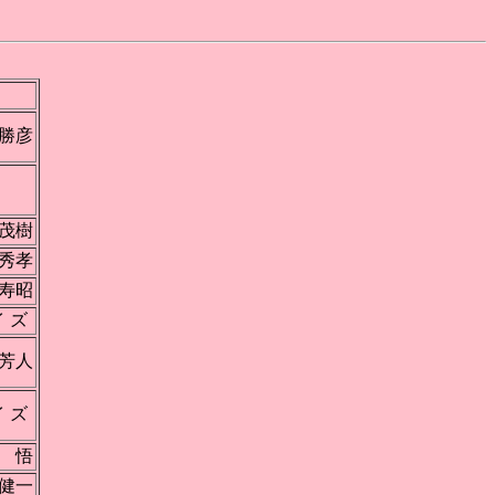
勝彦
昆
茂樹
秀孝
寿昭
 イ ズ
芳人
 イ ズ
 悟
健一