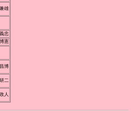
兼雄
田
義忠
博憲
昆
昌博
研二
政人