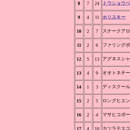
トウショウ
8
7
24
ホリスキー
9
4
11
スナークア
10
2
7
ファリング
11
2
6
アグネスシ
12
5
13
オオトネチ
13
4
9
ディスクー
14
1
3
ロングヒエ
15
2
5
マサヒコボ
16
2
4
カツラテス
17
4
10