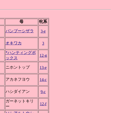
母
牝系
バンブーシザラ
3-e
オキワカ
3
*ハンティングボ
12-g
ックス
ニホントップ
13-e
アカネフヨウ
14-c
ハシダイアン
9-c
ガーネットキリ
12-f
ー