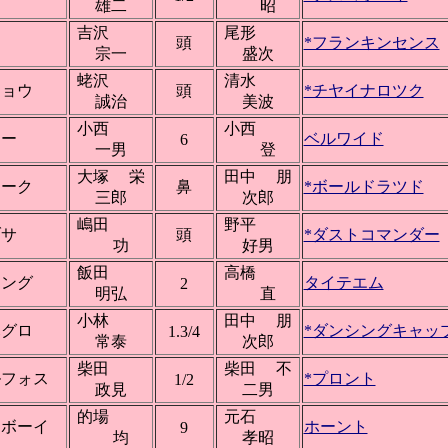
雄二
昭
吉沢
尾形
頭
*フランキンセンス
宗一
盛次
蛯沢
清水
ショウ
頭
*チヤイナロツク
誠治
美波
小西
小西
ドー
ベルワイド
6
一男
登
大塚 栄
田中 朋
ナーク
鼻
*ボールドラツド
三郎
次郎
嶋田
野平
ブサ
頭
*ダストコマンダー
功
好男
飯田
高橋
キング
タイテエム
2
明弘
直
小林
田中 朋
ハグロ
*ダンシングキャッ
1.3/4
常泰
次郎
柴田
柴田 不
ルフォス
*プロント
1/2
政見
二男
的場
元石
クボーイ
ホーント
9
均
孝昭