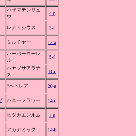
エ
ハザマテンリュ
4-r
ウ
レディシウス
3-f
ミルチヤー
13-a
ハーバーローレ
5-f
ル
ハヤブサアラナ
11-c
ス
*ペトレア
20-a
プ
ハニーフラワー
14-c
ヒダカエンルム
1-n
アカデミック
14-b