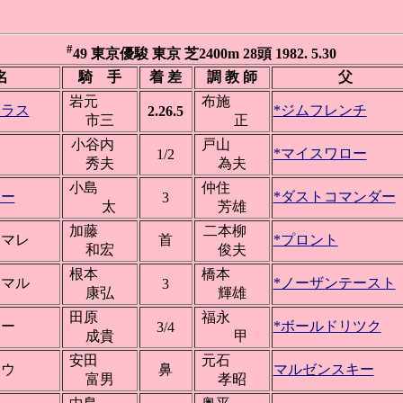
#
49 東京優駿 東京 芝2400m 28頭 1982. 5.30
名
騎 手
着 差
調 教 師
父
岩元
布施
トラス
*ジムフレンチ
2.26.5
市三
正
小谷内
戸山
ン
*マイスワロー
1/2
秀夫
為夫
小島
仲住
ター
*ダストコマンダー
3
太
芳雄
加藤
二本柳
ホマレ
首
*プロント
和宏
俊夫
根本
橋本
ーマル
*ノーザンテースト
3
康弘
輝雄
田原
福永
ィー
*ボールドリツク
3/4
成貴
甲
安田
元石
ュウ
鼻
マルゼンスキー
富男
孝昭