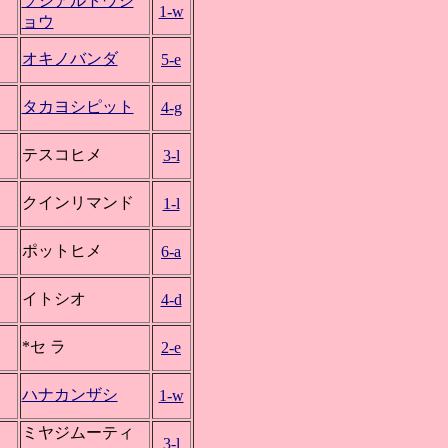
ソシアルトウシ
1-w
ョウ
オキノバンダ
5-e
タカヨシピット
4-g
テスコヒメ
3-l
クインリマンド
1-l
ポットヒメ
6-a
イトシオ
4-d
*セ ラ
2-e
ハナカンザシ
1-w
ミヤジムーティ
3-l