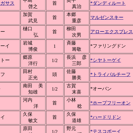
中島
奥平
ペガサス
首
*ダンディルート
啓之
真治
加賀
本郷
首
マルゼンスキー
武見
重彦
樋口
柳田
ロー
首
アローエクスプレス
弘
次男
岩城
斉藤
ボーイ
*ファリングドン
1
博俊
籌敬
郷原
長浜 彦
ャトー
*シヤトーゲイ
1/2
洋行
三郎
田村
佐藤
ーフ
頭
*トライバルチーフ
正光
勝美
南田 美
古賀
ル
*オーバン
1/2
知雄
末喜
河内
小林
ン
首
*ホープフリーオン
洋
稔
久保
久保
ーイ
首
*ハードリドン
敏文
道雄
原田
野元
コ
*テスコボーイ
1/2