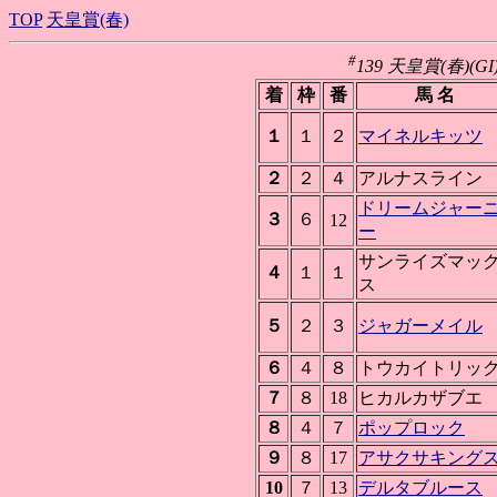
TOP
天皇賞(春)
#
139 天皇賞(春)(GI)
着
枠
番
馬 名
１
１
２
マイネルキッツ
２
２
４
アルナスライン
ドリームジャー
３
６
12
ー
サンライズマッ
４
１
１
ス
５
２
３
ジャガーメイル
６
４
８
トウカイトリッ
７
８
18
ヒカルカザブエ
８
４
７
ポップロック
９
８
17
アサクサキング
10
７
13
デルタブルース