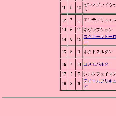
ゼンノグッドウ
５
11
10
ド
７
モンテクリスエ
12
15
13
６
11
ネヴァブション
スクリーンヒー
８
14
16
ー
５
９
ホクトスルタン
15
７
コスモバルク
16
14
17
３
５
シルクフェイマ
テイエムプリキ
３
６
18
ア