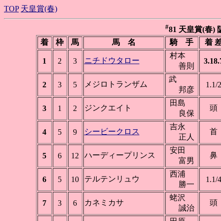
TOP
天皇賞(春)
#
81 天皇賞(春) 阪
着
枠
馬
馬 名
騎 手
着 
村本
ニチドウタロー
1
2
3
3.18.
善則
武
メジロトランザム
2
3
5
1.1/
邦彦
田島
ジンクエイト
頭
3
1
2
良保
吉永
シービークロス
首
4
5
9
正人
安田
ハーディープリンス
鼻
5
6
12
富男
西浦
テルテンリュウ
6
5
10
1.1/
勝一
蛯沢
カネミカサ
頭
7
3
6
誠治