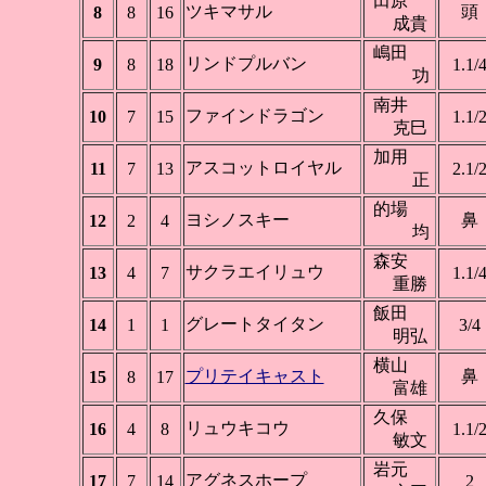
田原
ツキマサル
頭
8
8
16
成貴
嶋田
リンドプルバン
9
8
18
1.1/
功
南井
ファインドラゴン
10
7
15
1.1/
克巳
加用
アスコットロイヤル
11
7
13
2.1/
正
的場
ヨシノスキー
鼻
12
2
4
均
森安
サクラエイリュウ
13
4
7
1.1/
重勝
飯田
グレートタイタン
14
1
1
3/4
明弘
横山
プリテイキャスト
鼻
15
8
17
富雄
久保
リュウキコウ
16
4
8
1.1/
敏文
岩元
アグネスホープ
17
7
14
2