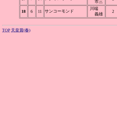
市三
川端
サンコーモンド
18
6
11
2
義雄
TOP
天皇賞(春)