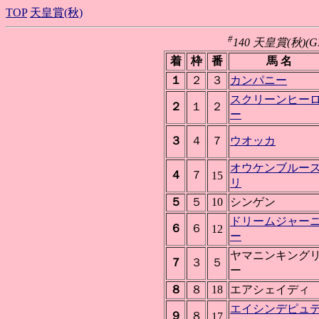
TOP
天皇賞(秋)
#
140 天皇賞(秋)(GI
着
枠
番
馬 名
１
２
３
カンパニー
スクリーンヒー
２
１
２
ー
３
４
７
ウオッカ
オウケンブルー
４
７
15
リ
５
５
10
シンゲン
ドリームジャー
６
６
12
ー
ヤマニンキング
７
３
５
ー
８
８
18
エアシェイディ
エイシンデピュ
９
８
17