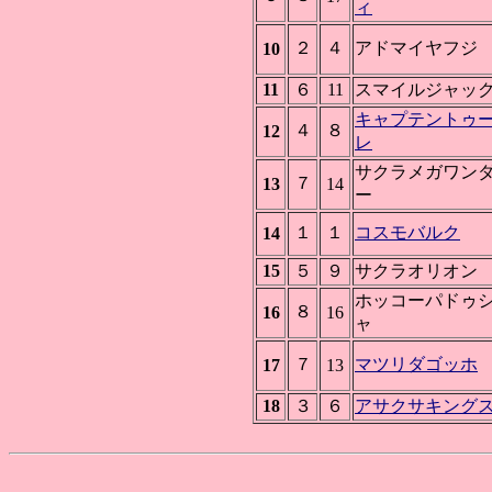
ィ
２
４
アドマイヤフジ
10
11
６
11
スマイルジャッ
キャプテントゥ
４
８
12
レ
サクラメガワン
７
13
14
ー
１
１
コスモバルク
14
15
５
９
サクラオリオン
ホッコーパドゥ
８
16
16
ャ
７
マツリダゴッホ
17
13
18
３
６
アサクサキング