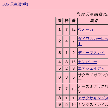
TOP
天皇賞(秋)
#
138 天皇賞(秋)(GI
着
枠
番
馬 名
１
７
ウオッカ
14
ダイワスカーレ
２
４
７
ト
３
１
２
ディープスカイ
４
８
16
カンパニー
５
２
３
エアシェイディ
サクラメガワン
６
３
５
ー
オースミグラス
７
７
13
ン
８
１
１
アサクサキング
９
５
10
キングストレイ