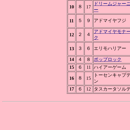
ドリームジャー
８
10
17
ー
５
９
アドマイヤフジ
11
アドマイヤモナ
２
４
12
ク
３
６
エリモハリアー
13
14
４
８
ポップロック
15
６
11
ハイアーゲーム
トーセンキャプ
８
16
15
ン
17
６
12
タスカータソル