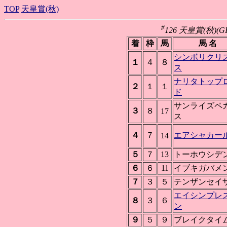
TOP
天皇賞(秋)
#
126 天皇賞(秋)(GI
着
枠
馬
馬 名
シンボリクリ
１
４
８
ス
ナリタトップ
２
１
１
ド
サンライズペ
３
８
17
ス
４
７
エアシャカー
14
５
７
13
トーホウシデ
６
６
11
イブキガバメ
７
３
５
テンザンセイ
エイシンプレ
８
３
６
ン
９
５
９
ブレイクタイ