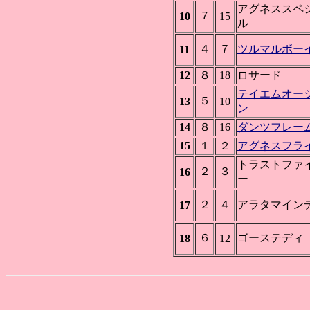
アグネススペ
７
10
15
ル
４
７
ツルマルボー
11
12
８
18
ロサード
テイエムオー
５
13
10
ン
14
８
16
ダンツフレー
15
１
２
アグネスフラ
トラストファ
２
３
16
ー
２
４
アラタマイン
17
６
ゴーステディ
18
12