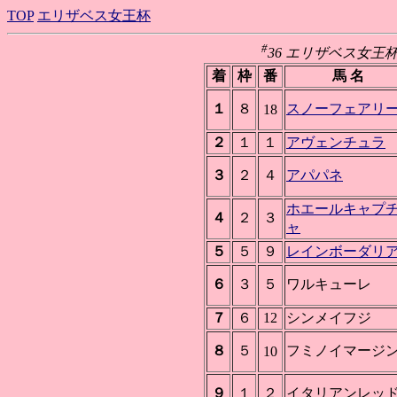
TOP
エリザベス女王杯
#
36 エリザベス女王杯(GI
着
枠
番
馬 名
１
８
スノーフェアリ
18
２
１
１
アヴェンチュラ
３
２
４
アパパネ
ホエールキャプ
４
２
３
ャ
５
５
９
レインボーダリ
６
３
５
ワルキューレ
７
６
12
シンメイフジ
８
５
フミノイマージ
10
９
１
２
イタリアンレッ