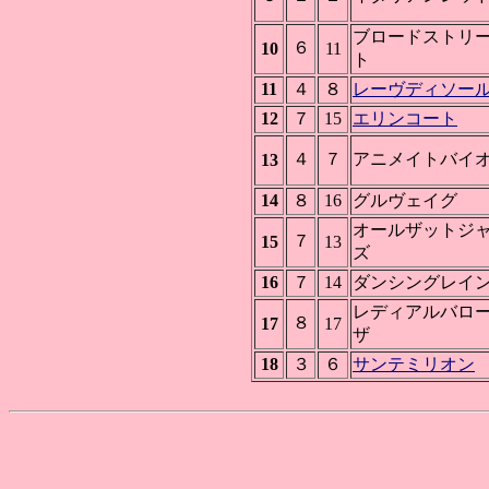
ブロードストリ
６
10
11
ト
11
４
８
レーヴディソー
12
７
15
エリンコート
４
７
アニメイトバイ
13
14
８
16
グルヴェイグ
オールザットジ
７
15
13
ズ
16
７
14
ダンシングレイ
レディアルバロ
８
17
17
ザ
18
３
６
サンテミリオン