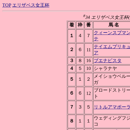
TOP
エリザベス女王杯
#
34 エリザベス女王杯(GI)
着
枠
番
馬 名
クィーンスプマ
１
４
７
テ
テイエムプリキ
２
６
11
ア
３
８
16
ブエナビスタ
４
５
10
シャラナヤ
メイショウベル
５
１
２
ガ
ブロードストリ
６
６
12
ト
７
３
５
リトルアマポー
ウェディングフ
８
１
１
コ