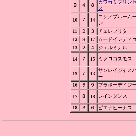
カワカミプリン
９
４
８
ス
ニシノブルーム
７
10
14
ン
11
２
３
チェレブリタ
12
８
17
ムードインディ
13
２
４
ジェルミナル
７
ミクロコスモス
14
15
サンレイジャス
７
15
13
ー
16
５
９
ブラボーデイジ
８
レインダンス
17
18
18
３
６
ピエナビーナス