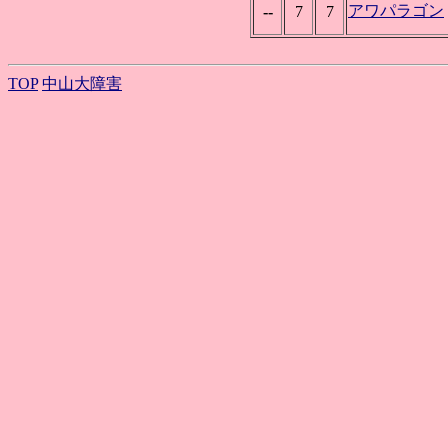
アワパラゴン
--
7
7
TOP
中山大障害