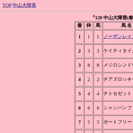
TOP
中山大障害
#
120 中山大障害(春) 
着
枠
馬
馬 名
ノーザンレイ
1
1
1
ケイティタイ
2
3
3
メジロシンド
3
8
8
チアズロッキ
4
2
2
チトセゼット
5
4
4
シャンパンフ
6
6
6
ポートフリー
7
5
5