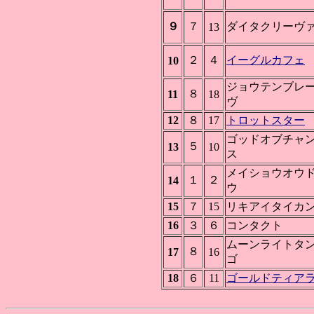
９
７
ダイタクリーヴ
13
２
４
イーグルカフェ
10
ジョウテンブレ
８
11
18
ヴ
12
８
17
トロットスター
ゴッドオブチャ
５
13
10
ス
メイショウオウ
１
２
14
ウ
15
７
15
リキアイタイカ
16
３
６
コンタクト
ムーンライトタ
８
17
16
ゴ
18
６
11
ゴールドティア