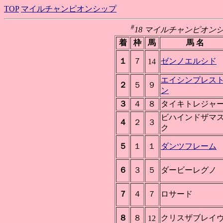
TOP
マイルチャンピオンシップ
#
18 マイルチャンピオンシップ(G
着
枠
馬
馬 名
１
７
ゼンノエルシド
14
エイシンプレス
２
５
９
ン
３
４
８
タイキトレジャ
ビハインドザマ
４
２
３
ク
５
１
１
ダンツフレーム
６
３
５
ダービーレグノ
７
４
７
ロサード
８
８
クリスザブレイ
12