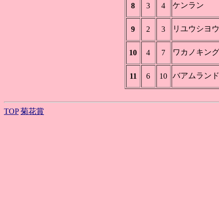
ケンラン
8
3
4
リユウシヨ
9
2
3
ワカノキン
10
4
7
バアムラン
11
6
10
TOP
菊花賞