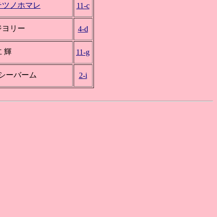
テツノホマレ
11-c
ジヨリー
4-d
 輝
11-g
*シーバーム
2-i