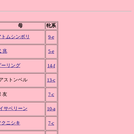
母
牝系
アトムシンボリ
9-e
 兆
5-e
ダーリング
14-f
*アストンベル
13-c
 友
7-c
*イサベリーン
10-a
フクニシキ
7-c