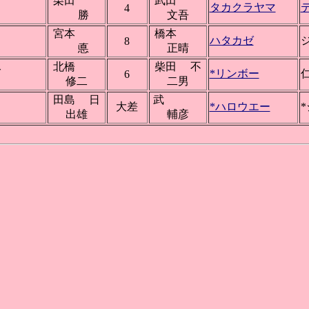
栗田
武田
タカクラヤマ
4
勝
文吾
宮本
橋本
ウ
ハタカゼ
8
悳
正晴
北橋
柴田 不
グ
*リンボー
仁
6
修二
二男
田島 日
武
ド
大差
*ハロウエー
出雄
輔彦