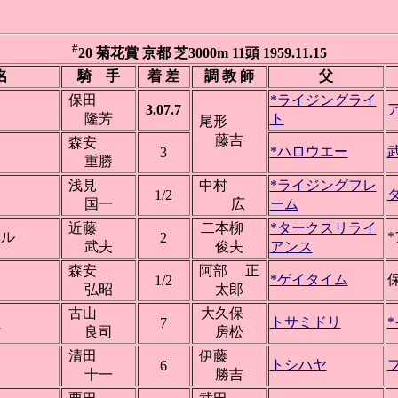
#
20 菊花賞 京都 芝3000m 11頭 1959.11.15
名
騎 手
着 差
調 教 師
父
保田
*ライジングライ
3.07.7
隆芳
ト
尾形
藤吉
森安
*ハロウエー
武
3
重勝
浅見
中村
*ライジングフレ
1/2
国一
広
ーム
近藤
二本柳
*タークスリライ
ベル
2
武夫
俊夫
アンス
森安
阿部 正
*ゲイタイム
保
1/2
弘昭
太郎
古山
大久保
リ
トサミドリ
7
良司
房松
清田
伊藤
トシハヤ
6
十一
勝吉