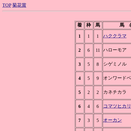
TOP
菊花賞
着
枠
馬
馬 
ハククラマ
1
1
1
ハローモア
2
6
11
シゲミノル
3
5
8
オンワード
4
5
9
カネチカラ
5
2
2
コマツヒカ
6
4
6
オーカン
7
3
5