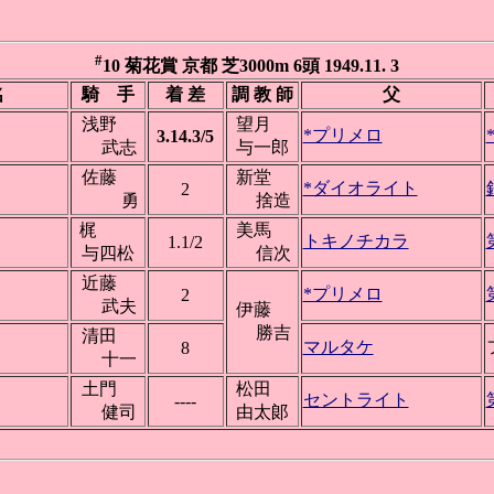
#
10 菊花賞 京都 芝3000m 6頭 1949.11. 3
名
騎 手
着 差
調 教 師
父
浅野
望月
*プリメロ
3.14.3/5
武志
与一郎
佐藤
新堂
*ダイオライト
2
勇
捨造
梶
美馬
トキノチカラ
1.1/2
与四松
信次
近藤
*プリメロ
2
武夫
伊藤
勝吉
清田
マルタケ
8
十一
土門
松田
セントライト
----
健司
由太郞