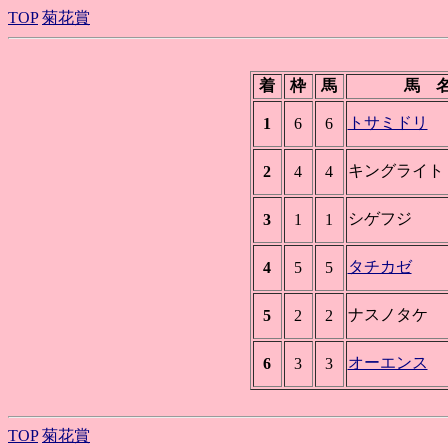
TOP
菊花賞
着
枠
馬
馬 
トサミドリ
1
6
6
キングライト
2
4
4
シゲフジ
3
1
1
タチカゼ
4
5
5
ナスノタケ
5
2
2
オーエンス
6
3
3
TOP
菊花賞