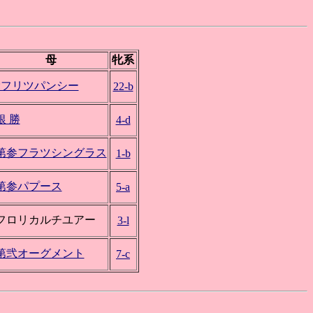
母
牝系
*フリツパンシー
22-b
銀 勝
4-d
第参フラツシングラス
1-b
第参パプース
5-a
フロリカルチユアー
3-l
第弐オーグメント
7-c