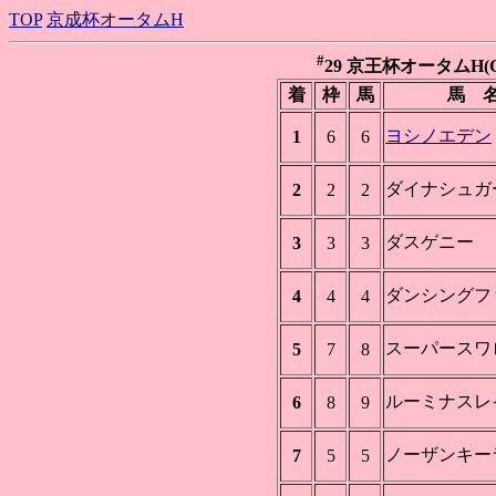
TOP
京成杯オータムH
#
29 京王杯オータムH(GIII
着
枠
馬
馬 
ヨシノエデン
1
6
6
ダイナシュガ
2
2
2
ダスゲニー
3
3
3
ダンシングフ
4
4
4
スーパースワ
5
7
8
ルーミナスレ
6
8
9
ノーザンキー
7
5
5