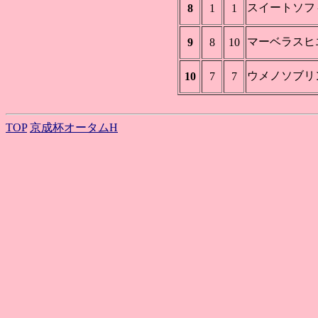
スイートソフ
8
1
1
マーベラスヒ
9
8
10
ウメノソブリ
10
7
7
TOP
京成杯オータムH