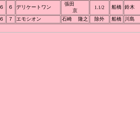
張田
６
６
デリケートワン
船橋
鈴木
1.1/2
京
６
７
エモシオン
石崎 隆之
除外
船橋
川島