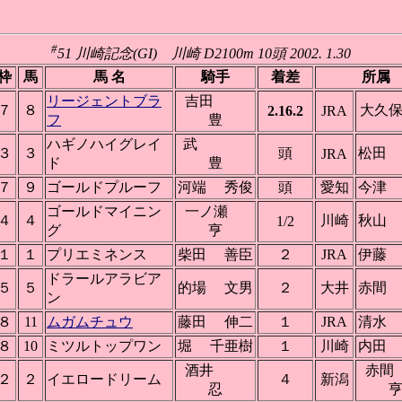
#
51 川崎記念(GI) 川崎 D2100m 10頭 2002. 1.30
枠
馬
馬 名
騎手
着差
所属
リージェントブラ
吉田
７
８
大久
2.16.2
JRA
フ
豊
ハギノハイグレイ
武
３
３
頭
松田
JRA
ド
豊
７
９
ゴールドプルーフ
河端 秀俊
頭
愛知
今津
ゴールドマイニン
一ノ瀬
４
４
川崎
秋山
1/2
グ
亨
１
１
プリエミネンス
柴田 善臣
２
JRA
伊藤
ドラールアラビア
５
５
的場 文男
２
大井
赤間
ン
８
11
ムガムチュウ
藤田 伸二
１
JRA
清水
８
10
ミツルトップワン
堀 千亜樹
１
川崎
内田
酒井
赤
２
２
イエロードリーム
４
新潟
忍