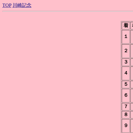
TOP
川崎記念
着
１
２
３
４
５
６
７
８
９