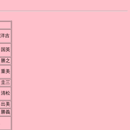
保洋吉
 国英
 勝之
 重美
 圭三
 清松
 出美
 勝義
間
亨