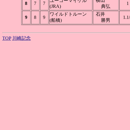
横山
ユーコーマイケル
8
7
7
1
(JRA)
典弘
ワイルドトルーン
石井
9
8
9
1.1
(船橋)
勝男
TOP
川崎記念