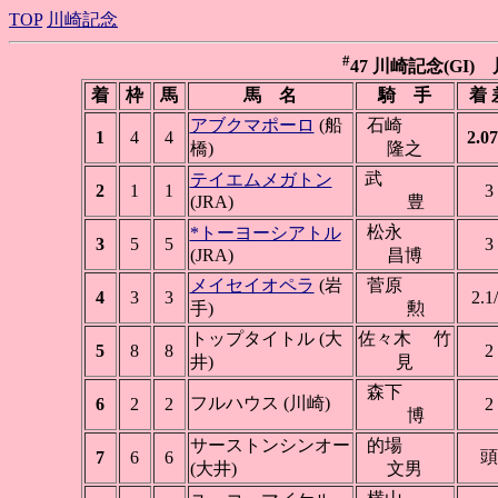
TOP
川崎記念
#
47 川崎記念(GI) 川
着
枠
馬
馬 名
騎 手
着 
アブクマポーロ
(船
石崎
1
4
4
2.07
橋)
隆之
武
テイエムメガトン
2
1
1
3
(JRA)
豊
松永
*トーヨーシアトル
3
5
5
3
(JRA)
昌博
メイセイオペラ
(岩
菅原
4
3
3
2.1
手)
勲
トップタイトル (大
佐々木 竹
5
8
8
2
井)
見
森下
フルハウス (川崎)
6
2
2
2
博
サーストンシンオー
的場
頭
7
6
6
(大井)
文男