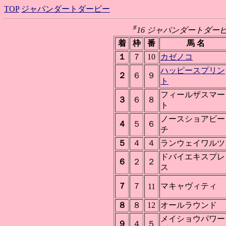
TOP
ジャパンダートダービー
#
16 ジャパンダートダービー(Jp
着
枠
番
馬 名
１
７
10
カゼノコ
ハッピースプリン
２
６
９
ト
フィールザスマー
３
６
８
ト
ノースショアビー
４
５
６
チ
５
４
４
ランウェイワルツ
ドバイエキスプレ
６
２
２
ス
７
７
マキャヴィティ
11
８
８
12
オールラウンド
メイショウパワー
９
４
５